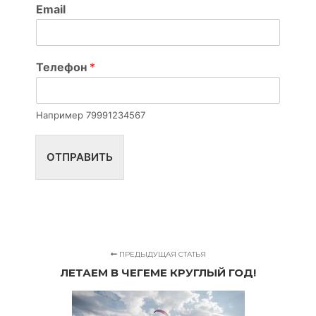
т
Email
и
п
т
и
Телефон
*
п
Т
е
л
Например 79991234567
е
ф
о
ОТПРАВИТЬ
н
ПРЕДЫДУЩАЯ СТАТЬЯ
ЛЕТАЕМ В ЧЕГЕМЕ КРУГЛЫЙ ГОД!