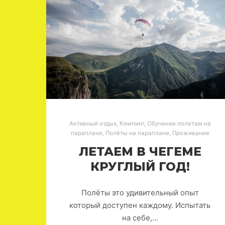
Активный отдых
,
Кемпинг
,
Обучение полетам на
параплане
,
Полёты на параплане
,
Проживание
ЛЕТАЕМ В ЧЕГЕМЕ
КРУГЛЫЙ ГОД!
Полёты это удивительный опыт
который доступен каждому. Испытать
на себе,…