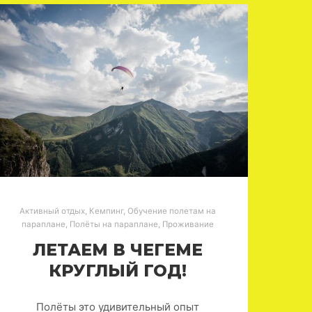
Активный отдых
,
Кемпинг
,
Обучение полетам на
параплане
,
Полёты на параплане
,
Проживание
ЛЕТАЕМ В ЧЕГЕМЕ
КРУГЛЫЙ ГОД!
Полёты это удивительный опыт