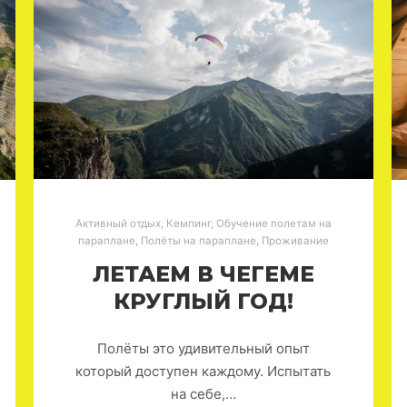
Активный отдых
,
Кемпинг
,
Обучение полетам на
параплане
,
Полёты на параплане
,
Проживание
ЛЕТАЕМ В ЧЕГЕМЕ
КРУГЛЫЙ ГОД!
Полёты это удивительный опыт
который доступен каждому. Испытать
на себе,…